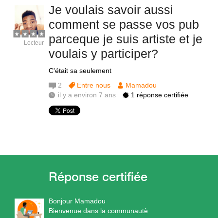
Je voulais savoir aussi
comment se passe vos pub
parceque je suis artiste et je
Lecteur
voulais y participer?
C'était sa seulement
2
Entre nous
Mamadou
il y a environ 7 ans
1 réponse certifiée
Bonjour Mamadou
Bienvenue dans la communautè