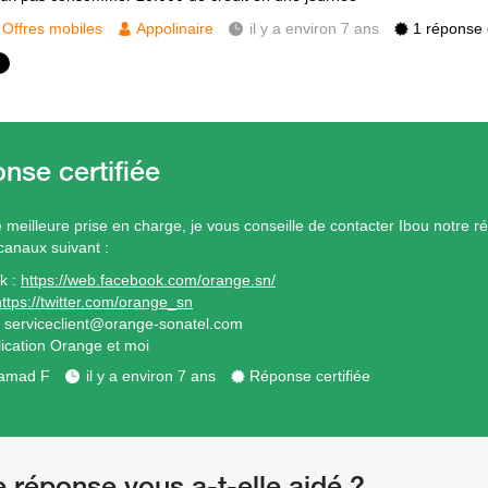
Offres mobiles
Appolinaire
il y a environ 7 ans
1 réponse c
meilleure prise en charge, je vous conseille de contacter Ibou notre réf
 canaux suivant :
k :
https://web.facebook.com/orange.sn/
https://twitter.com/orange_sn
: serviceclient@orange-sonatel.com
plication Orange et moi
amad F
il y a environ 7 ans
Réponse certifiée
e réponse vous a-t-elle aidé ?