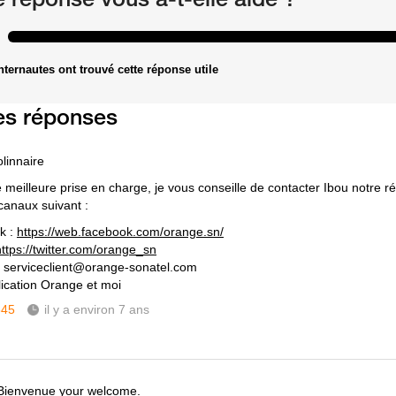
nternautes ont trouvé cette réponse utile
es réponses
olinnaire
meilleure prise en charge, je vous conseille de contacter Ibou notre réf
 canaux suivant :
k :
https://web.facebook.com/orange.sn/
https://twitter.com/orange_sn
: serviceclient@orange-sonatel.com
plication Orange et moi
345
il y a environ 7 ans
Bienvenue your welcome.