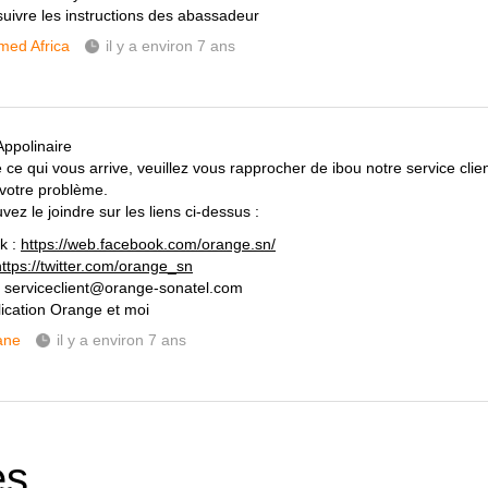
 suivre les instructions des abassadeur
ed Africa
il y a environ 7 ans
Appolinaire
ce qui vous arrive, veuillez vous rapprocher de ibou notre service client 
votre problème.
ez le joindre sur les liens ci-dessus :
k :
https://web.facebook.com/orange.sn/
https://twitter.com/orange_sn
: serviceclient@orange-sonatel.com
plication Orange et moi
ane
il y a environ 7 ans
es