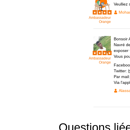
Veulliez
Moham
Ambassadeur
Orange
Bonsoir 
Navré de 
exposer 
Vous pouv
Ambassadeur
Orange
Faceboo
Twitter:
Par mail
Via l'ap
Alass
Questions lié