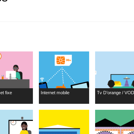
et fixe
Internet mobile
Tv D’orange / VO