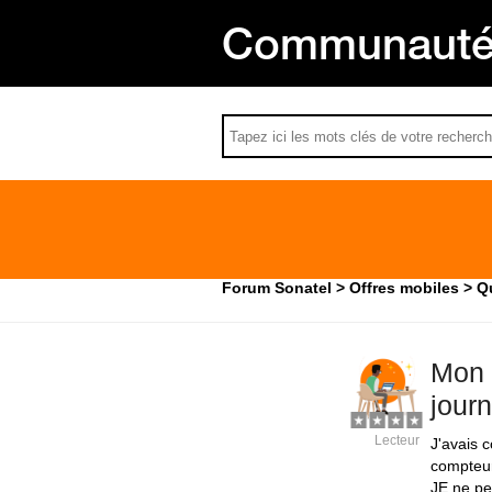
Communauté 
Forum Sonatel
Offres mobiles
Qu
Mon 
journ
Lecteur
J'avais 
compteur
JE ne pe