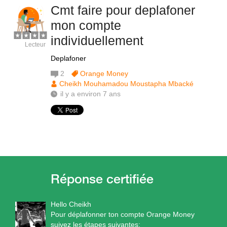
Cmt faire pour deplafoner
mon compte
individuellement
Lecteur
Deplafoner
2
Orange Money
Cheikh Mouhamadou Moustapha Mbacké
il y a environ 7 ans
Hello Cheikh
Pour déplafonner ton compte Orange Money
suivez les étapes suivantes: