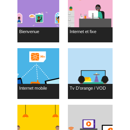
Bienvenue
Internet et fixe
Internet mobile
Tv D’orange / VOD