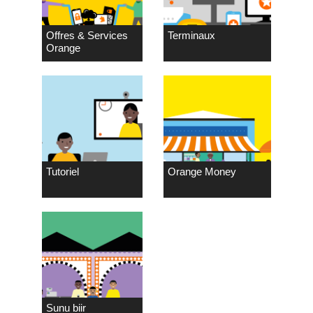
Offres & Services
Terminaux
Orange
Tutoriel
Orange Money
Sunu biir