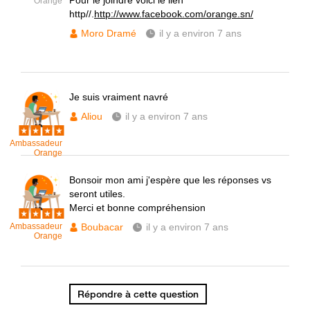
Pour le joindre voici le lien
Orange
http//.
http://www.facebook.com/orange.sn/
Moro Dramé
il y a environ 7 ans
Je suis vraiment navré
Aliou
il y a environ 7 ans
Ambassadeur
Orange
Bonsoir mon ami j'espère que les réponses vs
seront utiles.
Merci et bonne compréhension
Ambassadeur
Boubacar
il y a environ 7 ans
Orange
Répondre à cette question