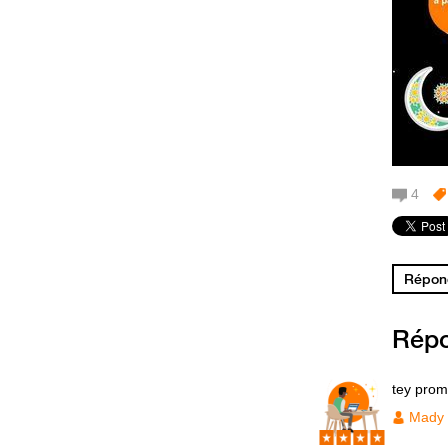
4
Répond
Rép
tey prom
Mady