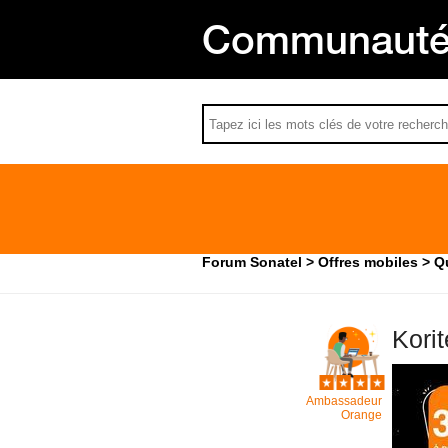
Communauté 
Forum Sonatel
Offres mobiles
Q
Kori
Ambassadeur
Orange