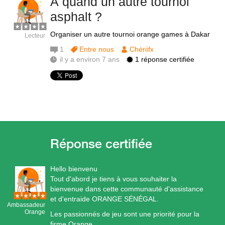
À quand un autre tournoi
asphalt ?
Organiser un autre tournoi orange games à Dakar
Lecteur
1
Entre nous
Chériifx
il y a environ 7 ans
1 réponse certifiée
Hello bienvenu
Tout d'abord je tiens à vous souhaiter la
bienvenue dans cette communauté d'assistance
et d'entraide ORANGE SÉNÉGAL.
Ambassadeur
Orange
Les passionnés de jeu sont une priorité pour la
firme Orange.