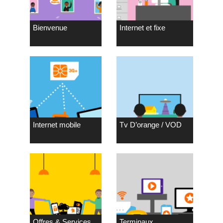
Bienvenue
Internet et fixe
Internet mobile
Tv D’orange / VOD
Offres & Services
Terminaux