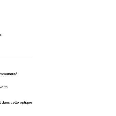
00
communauté
erts.
 dans cette optique