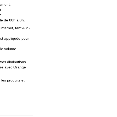
tement.
t.
...
ble de 00h à 8h.
internet, tant ADSL
est appliquée pour
 le volume
res diminutions
tre avec Orange
les produits et