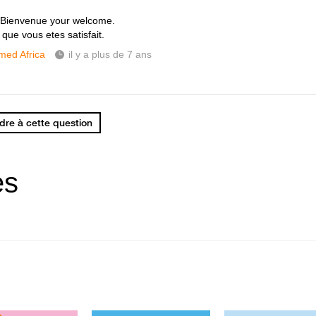
 Bienvenue your welcome.
que vous etes satisfait.
ed Africa
il y a plus de 7 ans
re à cette question
es