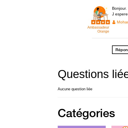
Bonjour.
J espere 
Moham
Ambassadeur
Orange
Répond
Questions lié
Aucune question liée
Catégories