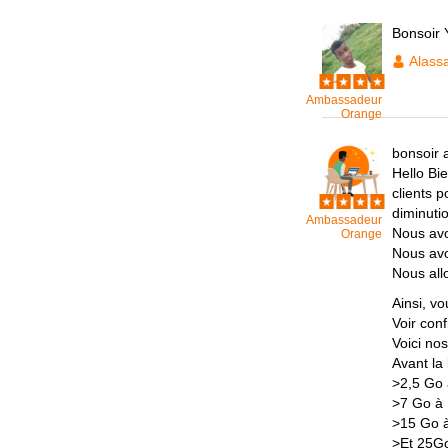
Bonsoir
Alass
Ambassadeur
Orange
bonsoir 
Hello Bi
clients p
diminutio
Ambassadeur
Nous avo
Orange
Nous avo
Nous all
Ainsi, v
Voir con
Voici nos
Avant la 
>2,5 Go 
>7 Go à 
>15 Go à
>Et 25Go