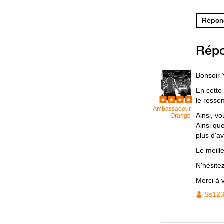
Répond
Rép
Bonsoir
En cette
le ressen
Ambassadeur
Ainsi, v
Orange
Ainsi qu
plus d'a
Le meill
N'hésite
Merci à 
Ss12