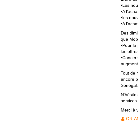
•Les nou
•A l'ach
•les nou
•A l'ach
Des dimi
que Mobi
•Pour la
les off
•Concern
augmente
Tout de 
encore p
Sénégal.
N'hésite
services
Merci à 
OR-A