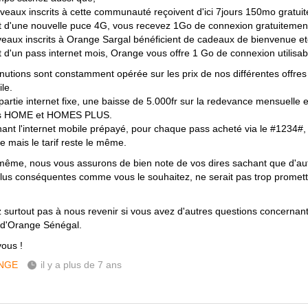
veaux inscrits à cette communauté reçoivent d'ici 7jours 150mo gratui
at d'une nouvelle puce 4G, vous recevez 1Go de connexion gratuitemen
veaux inscrits à Orange Sargal bénéficient de cadeaux de bienvenue etc
at d'un pass internet mois, Orange vous offre 1 Go de connexion utilisa
nutions sont constamment opérée sur les prix de nos différentes offres 
le.
 partie internet fixe, une baisse de 5.000fr sur la redevance mensuelle 
res HOME et HOMES PLUS.
ant l'internet mobile prépayé, pour chaque pass acheté via le #1234#,
 mais le tarif reste le même.
même, nous vous assurons de bien note de vos dires sachant que d'aut
lus conséquentes comme vous le souhaitez, ne serait pas trop promet
z surtout pas à nous revenir si vous avez d'autres questions concernant 
 d'Orange Sénégal.
vous !
NGE
il y a plus de 7 ans