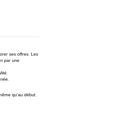
rer ses offres. Les
ien par une
ité.
nnée.
e même qu'au début.