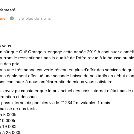
 Yamesh!
ane
il y a plus de 7 ans
a vous
en sûr que Oui! Orange s' engage cette année 2019 à continuer d'amélio
ourront le ressentir soit pas la qualité de l'offre revue à la hausse ou b
n des prix.
ns une trés bonne couverte réseau en plus d'offrir des services de qual
ns également effectué une seconde baisse de nos tarifs en début d'a
ons continuer à nous améliorer afin de mieux vous satisfaire.
ous avez pu constater que le prix actuel des pass internet n'était pas l
firmation ci-dessous:
 pass internet disponibles via le #1234# et valables 1 mois :
baisse de nos tarifs
à 5.000fr
10.000fr
 19.000fr
 à 25.000fr