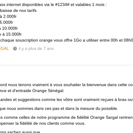
ss internet disponibles via le #1234# et valables 1 mois :
baisse de nos tarifs
à 2.000fr
5.000fr
 10.000fr
 à 15.000fr
 chaque souscription orange vous offre 1Go a utiliser entre 00h et 08h
ÉGAL
il y a plus de 7 ans
!
bord nous tenons vraiment à vous souhaiter la bienvenue dans cette 
ance et d'entraide Orange Sénégal.
ndes et suggestions comme les vôtre sont vraiment reçues à bras ouv
ue nous sommes dans ces pas et dans la mesure du possible.
es comme celles de notre programme de fidélité Orange Sargal rentrent
penser la fidélité de nos clients comme vous.
mps sachez aussi que,