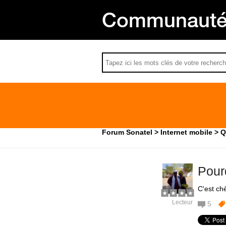
Communauté 
Forum Sonatel
Internet mobile
Q
Pourq
C'est ch
Lecteur
5