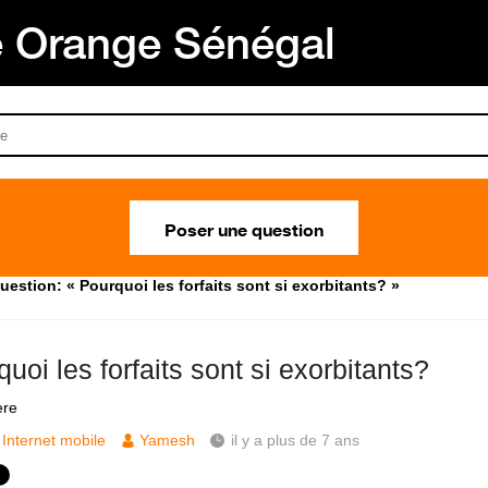
Orange Sénégal
Poser une question
uestion: « Pourquoi les forfaits sont si exorbitants? »
uoi les forfaits sont si exorbitants?
ère
Internet mobile
Yamesh
il y a plus de 7 ans