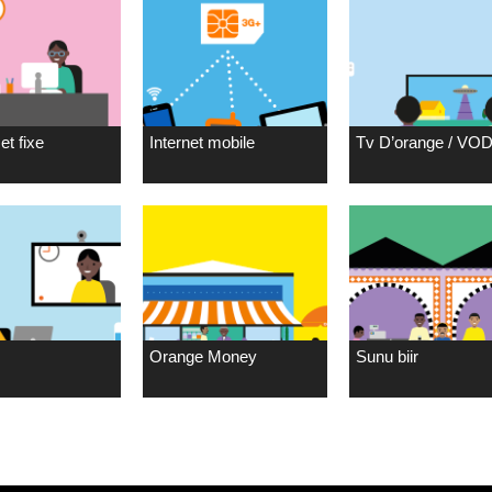
et fixe
Internet mobile
Tv D’orange / VO
Orange Money
Sunu biir