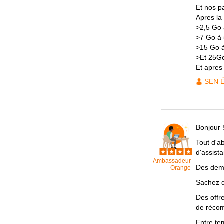
Et nos pa
Apres la 
>2,5 Go 
>7 Go à 
>15 Go à
>Et 25Go
Et apres
SEN 
Bonjour 
Tout d'a
d'assist
Ambassadeur
Des dema
Orange
Sachez q
Des offr
de récom
Entre te