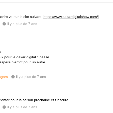
scrire va sur le site suivant:
https://www.dakardigitalshow.com/i
il y a plus de 7 ans
u
 k pour le dakar digital c passé
espere bientot pour un autre.
ngom
il y a plus de 7 ans
atienter pour la saison prochaine et t'inscrire
il y a plus de 7 ans