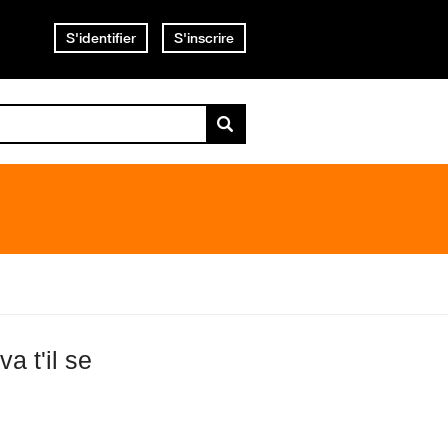
S'identifier
S'inscrire
a t'il se