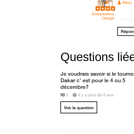
Aliou
Ambassadeur
Orange
Répond
Questions lié
Je voudrais savoir si le tourno
Dakar c’ est pour le 4 ou 5
décembre?
1
il y a plus de 6 ans
Voir la question