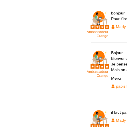
bonjour
Pour t'in
Mady
Ambassadeur
Orange
Bnjour
Bienven
Je pense
Mais on 
Ambassadeur
Orange
Merci
papis
il faut p
Mady