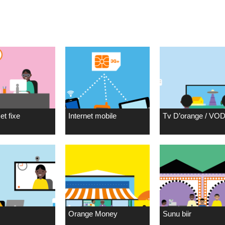
et fixe
Internet mobile
Tv D’orange / VO
Orange Money
Sunu biir