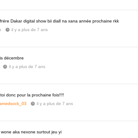
 frére Dakar digital show bii diall na xana année prochaine rkk
e
il y a plus de 7 ans
is décembre
il y a plus de 7 ans
toi donc pour la prochaine fois!!!!
amedsock_03
il y a plus de 7 ans
 wone aka nexone surtout jeu yi