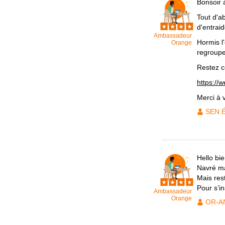
Bonsoir 
Tout d'a
d'entra
Ambassadeur
Hormis l
Orange
regroupe
Restez c
https://
Merci à 
SEN 
Hello bi
Navré ma
Mais res
Pour s’in
Ambassadeur
Orange
OR-A