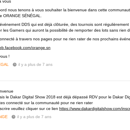
à vous
bord nous tenons à vous souhaiter la bienvenue dans cette communauté
ide ORANGE SÉNÉGAL.
'événement DDS qui est déjà clôturée, des tournois sont régulièrement
r les Gamers qui auront la possibilité de remporter des lots sans rien 
onnecté à travers nos pages pour ne rien rater de nos prochains évén
web.facebook.com/orange.sn
vous !
ÉGAL
il y a plus de 7 ans
envenue
is le Dakar Digital Show 2018 est déjà dépassé RDV pour le Dakar Di
tes connecté sur la communauté pour ne rien rater
scrire veuillez cliquer sur ce lien
https://www.dakardigitalshow.com/inscr
NGE
il y a plus de 7 ans