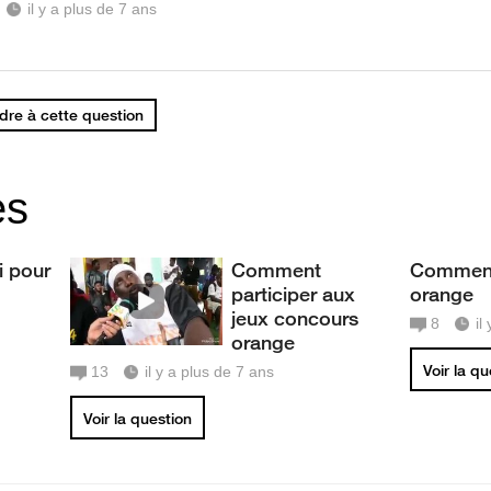
il y a plus de 7 ans
re à cette question
es
i pour
Comment
Comment 
participer aux
orange
jeux concours
8
il
orange
Voir la q
13
il y a plus de 7 ans
Voir la question