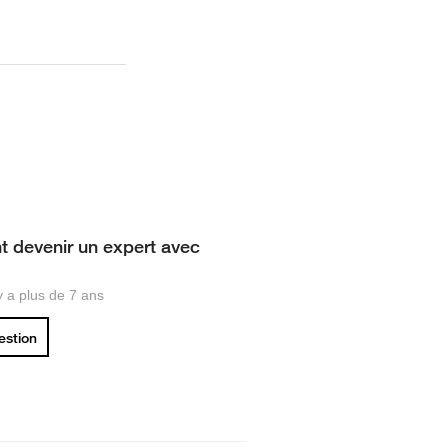
devenir un expert avec
 y a plus de 7 ans
uestion