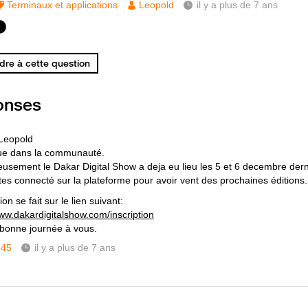
Terminaux et applications
Leopold
il y a plus de 7 ans
re à cette question
onses
Leopold
ue dans la communauté.
usement le Dakar Digital Show a deja eu lieu les 5 et 6 decembre dern
tes connecté sur la plateforme pour avoir vent des prochaines éditions.
ion se fait sur le lien suivant:
www.dakardigitalshow.com/inscription
 bonne journée à vous.
345
il y a plus de 7 ans