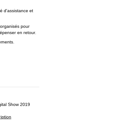
 d'assistance et
 organisés pour
dépenser en retour.
ements.
gital Show 2019
iption