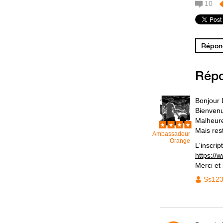
10
Répond
Rép
Bonjour 
Bienven
Malheure
Mais res
Ambassadeur
Orange
L'inscript
https://
Merci et
Ss12