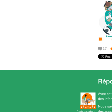
17
Avec cet
des info
Nous sav
des enj
Ambassadeur