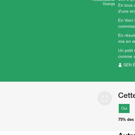
Orange
En tous 
d'une en
En Voici
commissio
En résum
mis en œ
Un petit
comme vo
SEN 
Cett
Oui
75%
des 