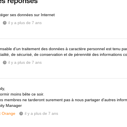
es réponses
otéger ses données sur Internet
il y a plus de 7 ans
nsable d’un traitement des données à caractère personnel est tenu par
ialité, de sécurisé, de conservation et de pérennité des informations co
il y a plus de 7 ans
dy,
dormir moins bête ce soir.
es membres ne tarderont surement pas à nous partager d'autres inform
ty Manager
t Orange
il y a plus de 7 ans