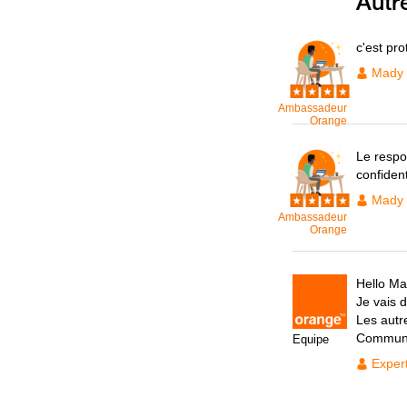
Autr
c'est pr
Mady
Ambassadeur
Orange
Le respo
confident
Mady
Ambassadeur
Orange
Hello Ma
Je vais 
Les autr
Communi
Equipe
Exper