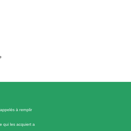
e
appelés à remplir
 qui les acquiert a