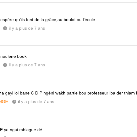
j'espère qu'ils font de la grâce,au boulot ou l'école
il y a plus de 7 ans
éneulene book
il y a plus de 7 ans
ma gayi lol bane C D P ngéni wakh partie bou professeur iba der thiam 
NGE
il y a plus de 7 ans
 ya ngui mblague dé