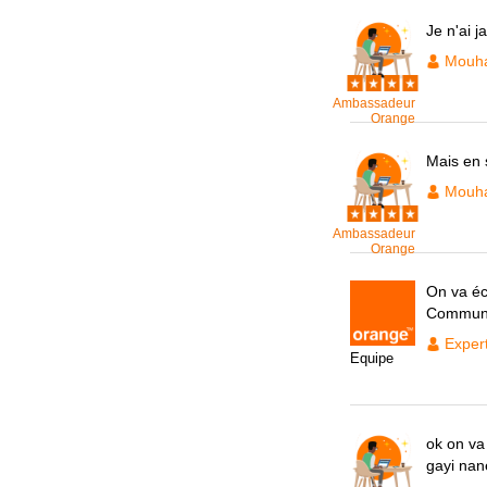
Je n'ai 
Mouh
Ambassadeur
Orange
Mais en 
Mouh
Ambassadeur
Orange
On va éc
Communi
Exper
Equipe
ok on va
gayi nan