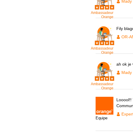
Mady
Ambassadeur
Orange
Fily bla
OR-A
Ambassadeur
Orange
ah ok je 
Mady
Ambassadeur
Orange
Looool!! 
Communi
Exper
Equipe