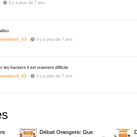
il y a plus de 7 ans
fallou
amedsock_03
il y a plus de 7 ans
 les hackers il est vraiment difficile
amedsock_03
il y a plus de 7 ans
es
rs
Débat Orangers: Que