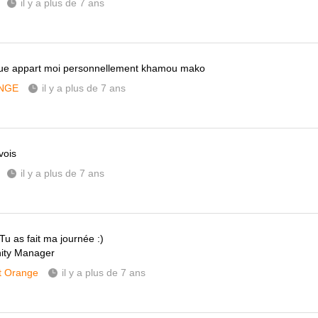
il y a plus de 7 ans
gue appart moi personnellement khamou mako
NGE
il y a plus de 7 ans
vois
il y a plus de 7 ans
Tu as fait ma journée :)
ty Manager
t Orange
il y a plus de 7 ans