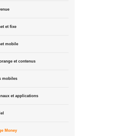
venue
et et fixe
net mobile
orange et contenus
s mobiles
naux et applications
iel
ge Money