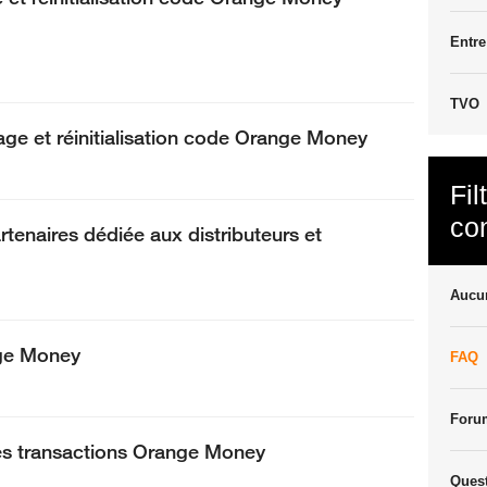
Entr
TVO
ge et réinitialisation code Orange Money
Fil
co
enaires dédiée aux distributeurs et
Aucun
nge Money
FAQ
Foru
es transactions Orange Money
Ques