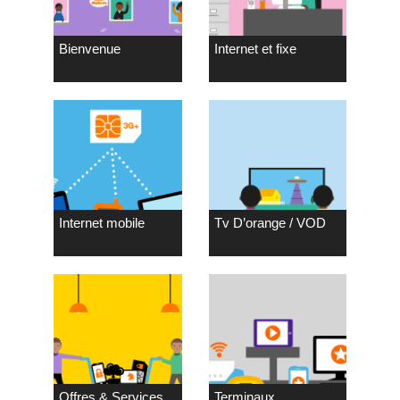
Bienvenue
Internet et fixe
Internet mobile
Tv D’orange / VOD
Offres & Services
Terminaux