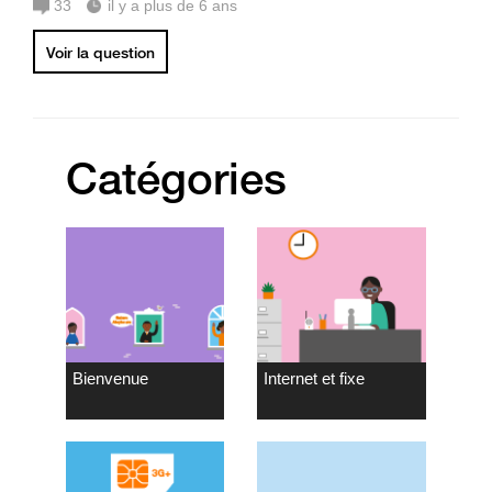
33
il y a plus de 6 ans
Voir la question
Catégories
Bienvenue
Internet et fixe