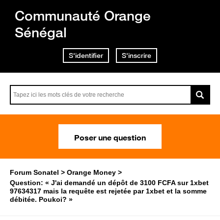
Communauté Orange
Sénégal
S'identifier
S'inscrire
Poser une question
Forum Sonatel
Orange Money
Question: « J'ai demandé un dépôt de 3100 FCFA sur 1xbet
97634317 mais la requête est rejetée par 1xbet et la somme
débitée. Poukoi? »