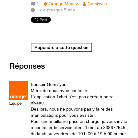
1
Orange Money
Gomisyou
il y a presque 5 ans
Répondre à cette question
Réponses
Bonsoir Gomisyou
Merci de nous avoir contacté
L'application 1xbet n'est pas gérée à notre
niveau.
Equipe
Dès lors, nous ne pouvons pas y faire des
manipulations pour vous assister.
Pour une meilleure prise en charge, je vous invite
à contacter le service client 1xbet au 338672545
du lundi au vendredi de 10 h 00 à 19 h 00 ou sur