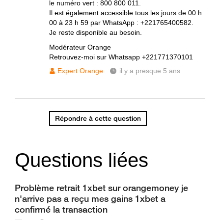
le numéro vert : 800 800 011.
Il est également accessible tous les jours de 00 h
00 à 23 h 59 par WhatsApp : +221765400582.
Je reste disponible au besoin.
Modérateur Orange
Retrouvez-moi sur Whatsapp +221771370101
Expert Orange
il y a presque 5 ans
Répondre à cette question
Questions liées
Problème retrait 1xbet sur orangemoney je
n'arrive pas a reçu mes gains 1xbet a
confirmé la transaction