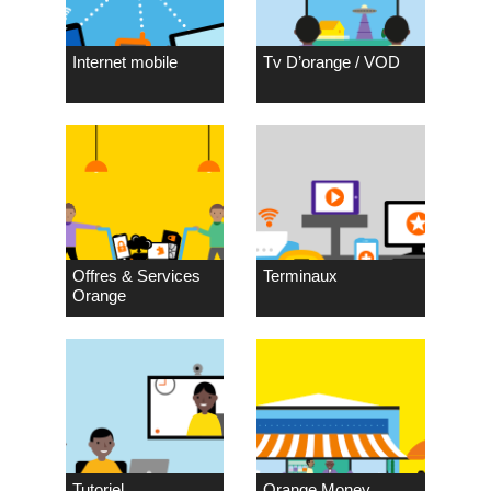
Internet mobile
Tv D’orange / VOD
Offres & Services
Terminaux
Orange
Tutoriel
Orange Money