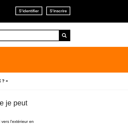
S'identifier
S'inscrire
X ? »
e je peut
 vers l'extérieur en