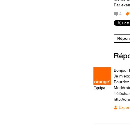
Par exemp
4
Répond
Rép
Bonjour 
Je m'exc
Pourriez
Modérat
Equipe
Téléchar
http://on
Exper