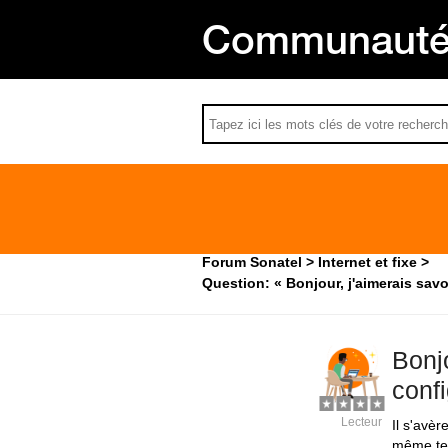
Communauté 
Forum Sonatel
Internet et fixe
Question: « Bonjour, j'aimerais sav
Bonj
conf
Lecteur
Il s'avèr
même te