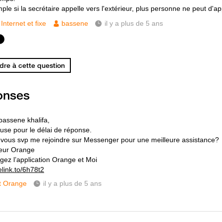
le si la secrétaire appelle vers l'extérieur, plus personne ne peut d'app
Internet et fixe
bassene
il y a plus de 5 ans
re à cette question
onses
bassene khalifa,
use pour le délai de réponse.
 vous svp me rejoindre sur Messenger pour une meilleure assistance?
eur Orange
gez l’application Orange et Moi
elink.to/6h78t2
t Orange
il y a plus de 5 ans