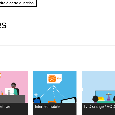
re à cette question
es
et fixe
Internet mobile
Tv D’orange / VO