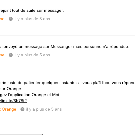
rejoint tout de suite sur messager.
ne
il y a plus de 5 ans
ai envoyé un message sur Messanger mais personne n'a répondue.
ne
il y a plus de 5 ans
prie juste de patienter quelques instants s'il vous plaît Ibou vous répo
eur Orange
gez l’application Orange et Moi
elink.to/6h78t2
t Orange
il y a plus de 5 ans