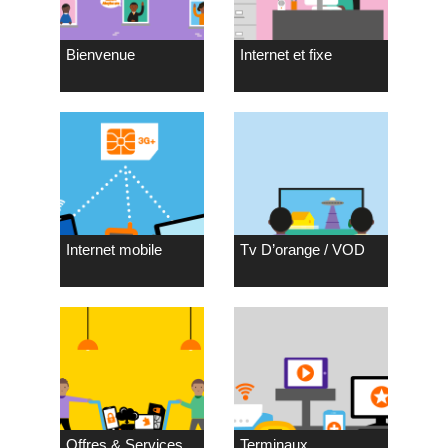
Bienvenue
Internet et fixe
Internet mobile
Tv D’orange / VOD
Offres & Services
Terminaux