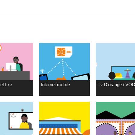
et fixe
Internet mobile
Tv D’orange / VO