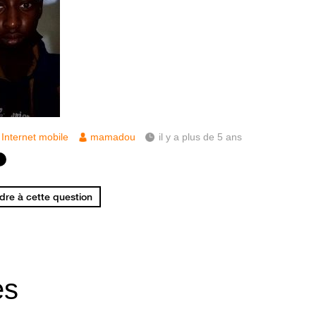
Internet mobile
mamadou
il y a plus de 5 ans
re à cette question
es