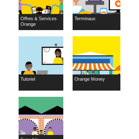
Offres & Services
Terminaux
Orange
Tutoriel
Orange Money