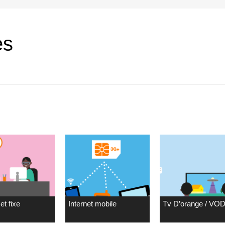
es
et fixe
Internet mobile
Tv D’orange / VO