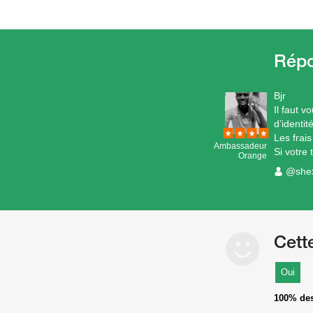
Bjr
Il faut 
d’identit
Les frai
Ambassadeur
Si votre 
Orange
@she
Cett
Oui
100%
des