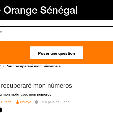
Orange Sénégal
Poser une question
: « Pour recuperaré mon números »
 recuperaré mon números
du mon mobil avec mon números
Tutoriel
Ndiaye
il y a plus de 5 ans