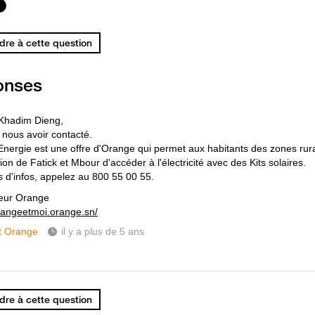
re à cette question
onses
Khadim Dieng,
 nous avoir contacté.
nergie est une offre d'Orange qui permet aux habitants des zones rural
ion de Fatick et Mbour d'accéder à l'électricité avec des Kits solaires.
s d'infos, appelez au 800 55 00 55.
eur Orange
orangeetmoi.orange.sn/
t Orange
il y a plus de 5 ans
re à cette question