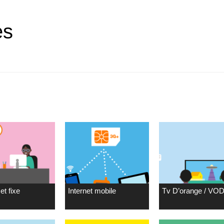
es
et fixe
Internet mobile
Tv D’orange / VO