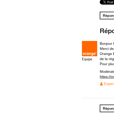
Répond
Rép
Bonjour 
Merci de
Orange E
de la rég
Equipe
Pour plu
Modérat
https://
Exper
Répond