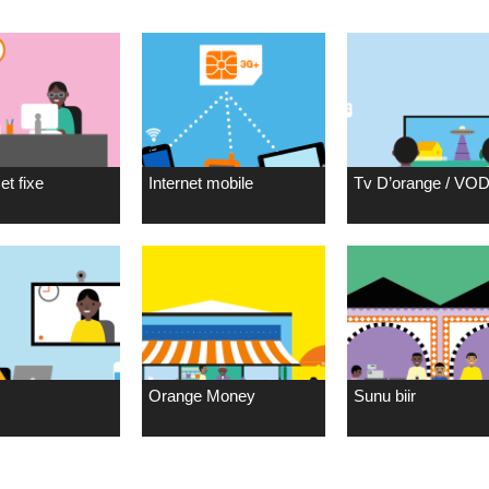
et fixe
Internet mobile
Tv D’orange / VO
Orange Money
Sunu biir