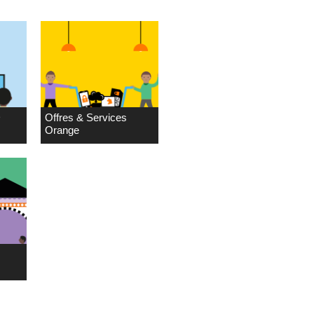
D
Offres & Services
Orange