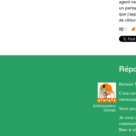
agent ne
un parta
que j'app
de clôtur
1
Bonsoir
C'est cer
nécessai
Ambassadeur
Vous pou
Orange
Je vous 
redeman
Bien à v