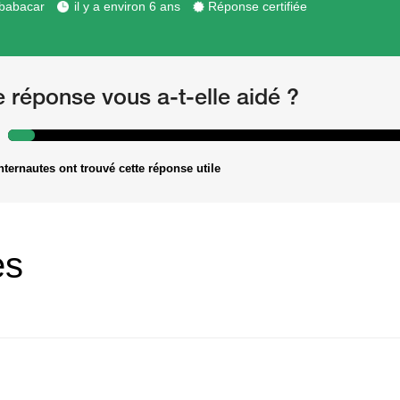
babacar
il y a environ 6 ans
Réponse certifiée
e réponse vous a-t-elle aidé ?
nternautes ont trouvé cette réponse utile
es