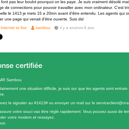
 font pas leur boulot pourquoi on les paye. Je suis vraiment désolé mais
ge de connections pour pouvoir travailler avec mon ordinateur. C'est tri
elle le 1413 je mets 15 a 20mn avant d'être entendu. Les agents qui ont 
er une page qui venait d'être ouverte. Suis dsl
Internet et fixe
sambou
il y a environ 6 ans
 MR Sambou
tainement une situation difficile, je suis sur que les agents sont entrain 
re.
vez le signaler au #1413# ou envoyer un mail sur le serviceclient@or
assure votre souci vas être réglé rapidement. Vous pouvez aussi de te
der votre modem et ressayez.
ous.