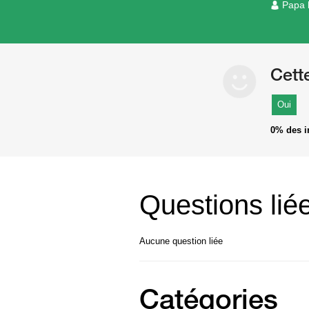
Papa 
Cett
Oui
0%
des i
Questions lié
Aucune question liée
Catégories