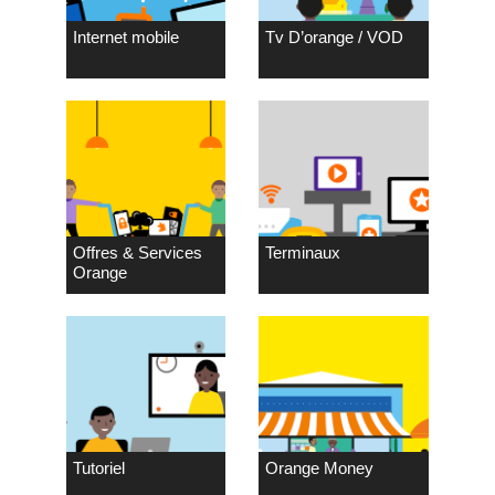
Internet mobile
Tv D’orange / VOD
Offres & Services
Terminaux
Orange
Tutoriel
Orange Money