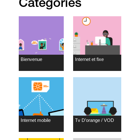
Catégories
Bienvenue
Internet et fixe
Internet mobile
Tv D’orange / VOD