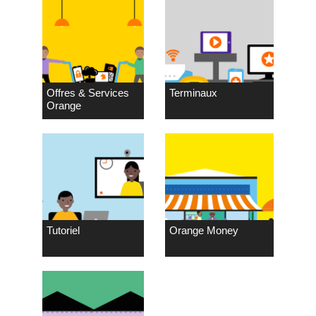
Offres & Services
Terminaux
Orange
Tutoriel
Orange Money