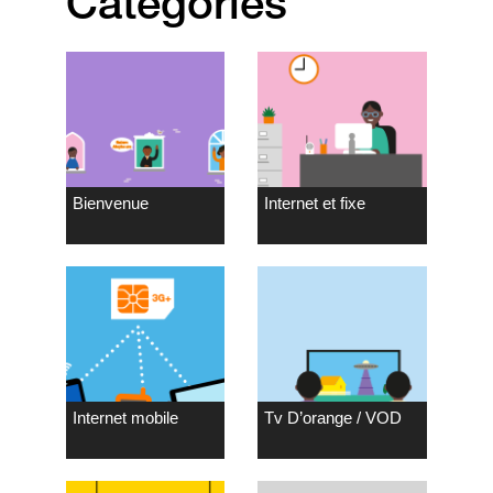
Catégories
Bienvenue
Internet et fixe
Internet mobile
Tv D’orange / VOD