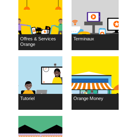
Offres & Services
Terminaux
Orange
Tutoriel
Orange Money