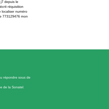
j7 depuis le
crit réquisition
e localiser numéro
one 773129476 mon
pu répondre sous de
ue de la Sonatel.