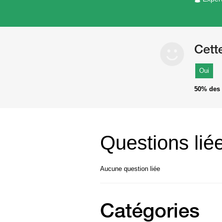
Cett
Oui
50%
des 
Questions lié
Aucune question liée
Catégories