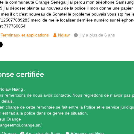
ute la communauté Orange Sénégal j'ai perdu mon téléphone Samsung 
9 j'ai déposer plainte au nouveau de la police il mon donne une papier é
 mes il dit c'est nouveau de Sonatel le problème pouvais vous stp me l
125077689283 merci de me le localiser dernière numéro sur téléph
et 777760054
Terminaux et applications
Ndiaw
il y a plus de 6 ans
Ndiaw Niang ,
s remercions de nous avoir contacté. Nous regrettons de n'avoir pas 
 délais.
en charge de cette remontée se fait entre la Police et le service juridiq
 est fait à la police dans ce genre de situation.
eur Orange
orangeetmoi.orange.sn/
t Orange
il y a plus de 6 ans
Réponse certifiée