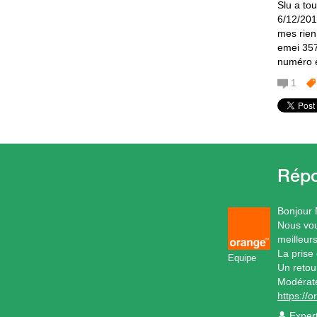
Slu a to
6/12/201
mes rien
emei 357
numéro 
1
Bonjour 
Nous vou
meilleurs
La prise 
Equipe
Un retour
Modérat
https://
Exper