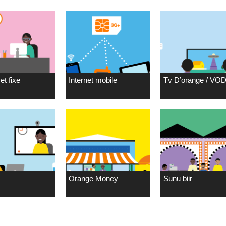
et fixe
Internet mobile
Tv D’orange / VO
Orange Money
Sunu biir