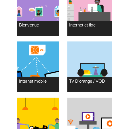
Bienvenue
Internet et fixe
Internet mobile
Tv D’orange / VOD