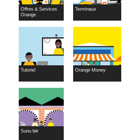
Offres & Services
Terminaux
Orange
Tutoriel
Orange Money
Sunu biir