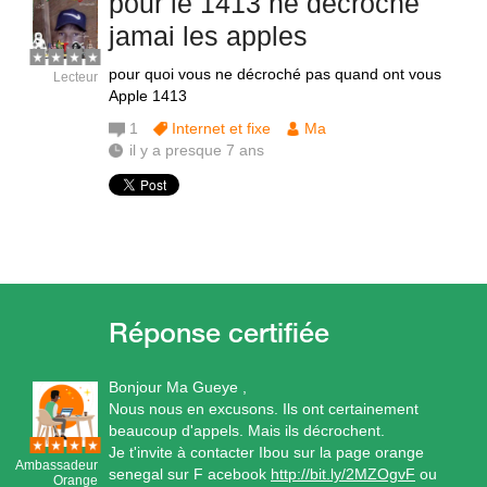
pour le 1413 ne decroche
jamai les apples
pour quoi vous ne décroché pas quand ont vous
Lecteur
Apple 1413
1
Internet et fixe
Ma
il y a presque 7 ans
Bonjour Ma Gueye ,
Nous nous en excusons. Ils ont certainement
beaucoup d'appels. Mais ils décrochent.
Je t'invite à contacter Ibou sur la page orange
Ambassadeur
senegal sur F acebook
http://bit.ly/2MZOgvF
ou
Orange