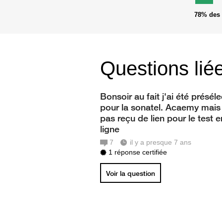
78%
des 
Questions lié
Bonsoir au fait j'ai été présél
pour la sonatel. Acaemy mais 
pas reçu de lien pour le test e
ligne
7
il y a presque 7 ans
1 réponse certifiée
Voir la question