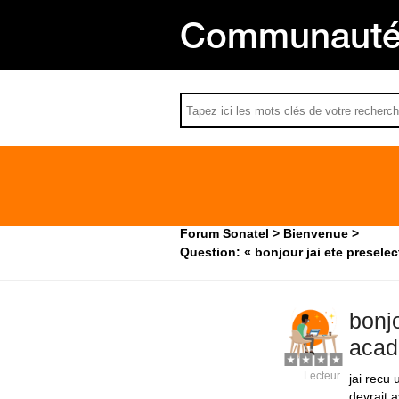
Communauté 
Forum Sonatel
Bienvenue
Question: « bonjour jai ete preselec
bonjo
acad
Lecteur
jai recu 
devrait 