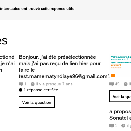
internautes ont trouvé cette réponse utile
es
ectioné
Bonjour, j'ai été présélectionnée
je n'ai
mais j'ai pas reçu de lien hier pour
n
faire le
test.mamematyndiaye96@gmail.com?
1
il y a presque 7 ans
45
1 réponse certifiée
Voir la q
Voir la question
a propos
Sonatel
1
il