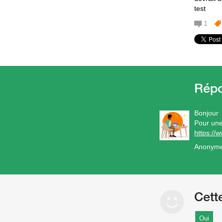
test
1
Bonjour
Pour une
https://
Anonym
Cett
Oui