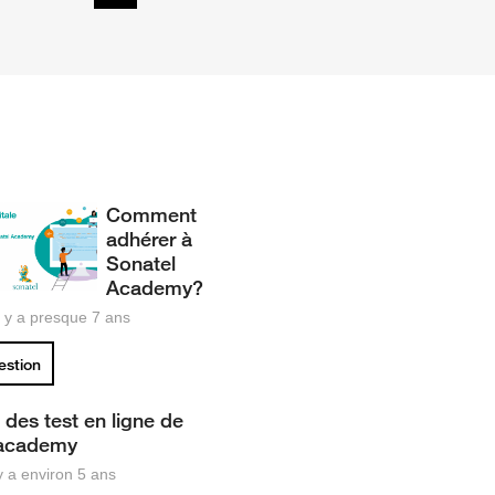
Comment
adhérer à
Sonatel
Academy?
il y a presque 7 ans
uestion
 des test en ligne de
 academy
 y a environ 5 ans