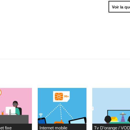
Voir la q
et fixe
Internet mobile
Tv D’orange / VO