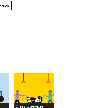
uestion
D
Offres & Services