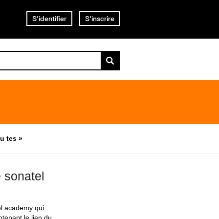
S'identifier
S'inscrire
u tes »
e sonatel
tel academy qui
ntenant le lien du