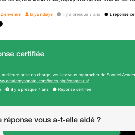
Bienvenue
lalya ndiaye
il y a presque 7 ans
1 réponse cer
 meilleure prise en charge, veuillez vous rapprocher de Sonatel Acad
www.academysonatel.com/index.php/contact-us/
e
il y a presque 7 ans
Réponse certifiée
e réponse vous a-t-elle aidé ?