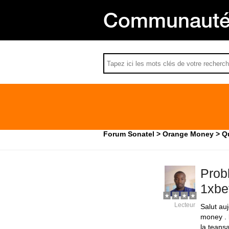
Communauté 
Forum Sonatel
Orange Money
Q
Prob
1xbe
Lecteur
Salut au
money . 
la teans