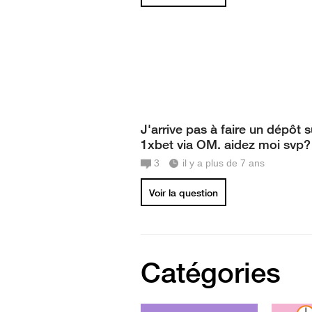
J'arrive pas à faire un dépôt s
1xbet via OM. aidez moi svp?
3
il y a plus de 7 ans
Voir la question
Catégories