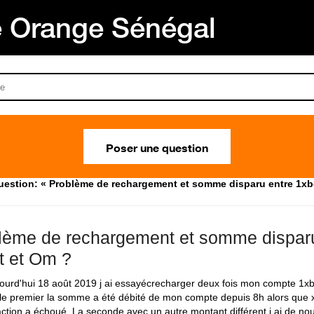
Orange Sénégal
Poser une question
uestion: « Problème de rechargement et somme disparu entre 1xb
lème de rechargement et somme disparu
t et Om ?
jourd'hui 18 août 2019 j ai essayécrecharger deux fois mon compte 1xb
le premier la somme a été débité de mon compte depuis 8h alors que 
action a échoué. La seconde avec un autre montant différent j ai de no