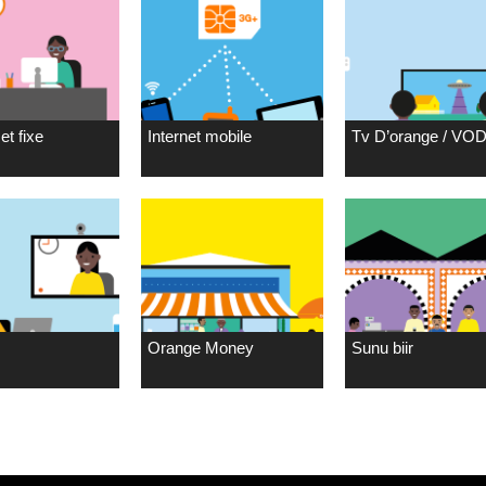
et fixe
Internet mobile
Tv D’orange / VO
Orange Money
Sunu biir