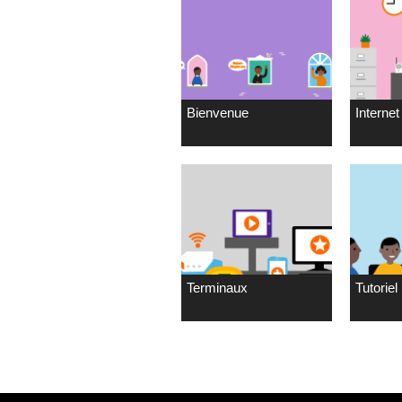
Bienvenue
Internet 
Terminaux
Tutoriel