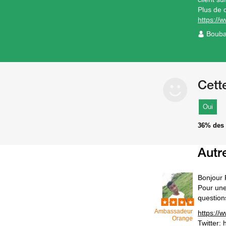
Plus de d
https://w
Bouba
Cett
Oui
36%
des 
Autr
Bonjour 
Pour une
question
Ambassadeur
https://w
Orange
Twitter: