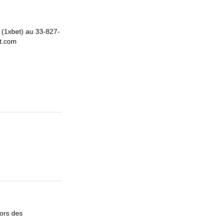
 (1xbet) au 33-827-
et.com
ors des