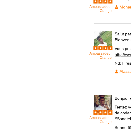
Ambassadeur
Moham
Orange
Salut pa
Bienvenu
Vous pou
Ambassadeur
http://w
Orange
Nd: Il re
Alass
Bonjour 
Tentez v
de codag
Ambassadeur
#Sonate
Orange
Bonne fê