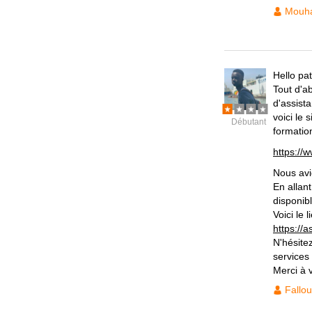
Mouh
Hello pa
Tout d'a
d'assist
voici le 
Débutant
formatio
https://
Nous avi
En allan
disponibl
Voici le 
https://
N'hésite
services
Merci à 
Fallou