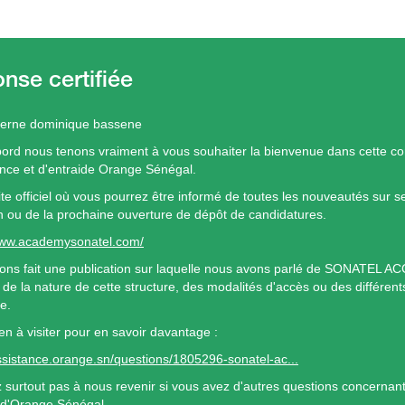
terne dominique bassene
bord nous tenons vraiment à vous souhaiter la bienvenue dans cette 
ance et d'entraide Orange Sénégal.
site officiel où vous pourrez être informé de toutes les nouveautés sur s
n ou de la prochaine ouverture de dépôt de candidatures.
www.academysonatel.com/
ons fait une publication sur laquelle nous avons parlé de SONATEL A
t de la nature de cette structure, des modalités d'accès ou des différen
e.
lien à visiter pour en savoir davantage :
assistance.orange.sn/questions/1805296-sonatel-ac...
z surtout pas à nous revenir si vous avez d'autres questions concernant 
 d'Orange Sénégal.