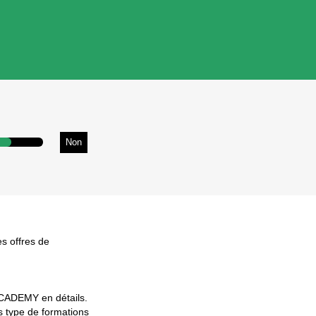
Non
es offres de
CCADEMY en détails.
ts type de formations