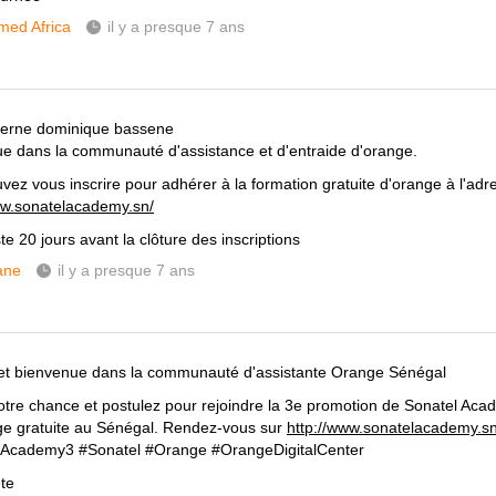
ed Africa
il y a presque 7 ans
terne dominique bassene
e dans la communauté d'assistance et d'entraide d'orange.
vez vous inscrire pour adhérer à la formation gratuite d'orange à l'adr
ww.sonatelacademy.sn/
ste 20 jours avant la clôture des inscriptions
ane
il y a presque 7 ans
et bienvenue dans la communauté d'assistante Orange Sénégal
otre chance et postulez pour rejoindre la 3e promotion de Sonatel Acad
e gratuite au Sénégal. Rendez-vous sur
http://www.sonatelacademy.s
lAcademy3 #Sonatel #Orange #OrangeDigitalCenter
te