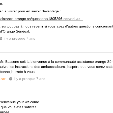
e.
lien à visiter pour en savoir davantage :
assistance.orange.sn/questions/1805296-sonatel-ac...
z surtout pas à nous revenir si vous avez d'autres questions concernant 
 d'Orange Sénégal.
il y a presque 7 ans
Mr. Bassene soit la bienvenue à la communauté assistance orange Sén
suivre les instructions des ambassadeurs, j'espère que vous serez satisf
 bonne journée à vous.
car
il y a presque 7 ans
Bienvenue your welcome.
que vous etes satisfait.
ournee