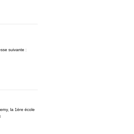
esse suivante :
emy, la 1ère école
n