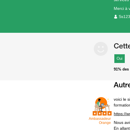
Merci à 
Ss12
Cett
Oui
91%
des 
Autr
voici le 
formatio
https://
Ambassadeur
Nous avi
Orange
En allan