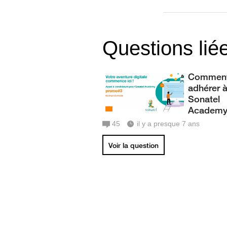
Questions lié
Commen
adhérer 
Sonatel
Academ
45
il y a presque 7 ans
Voir la question