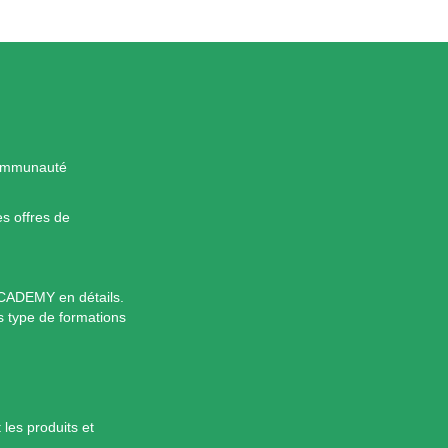
communauté
es offres de
CCADEMY en détails.
ts type de formations
les produits et