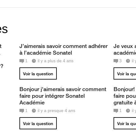
es
t
J’aimerais savoir comment adhérer
Je veux 
à
à l’académie Sonatel
académi
1
il y a plus de 4 ans
3
il
y?
Voir la question
Voir la q
Bonjour j'aimerais savoir comment
Bonjour!
faire pour intégrer Sonatel
faire pou
Académie
gratuite 
1
il y a presque 4 ans
1
il
Voir la question
Voir la q