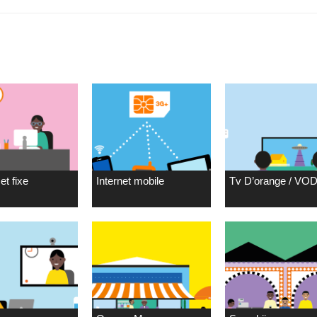
et fixe
Internet mobile
Tv D’orange / VO