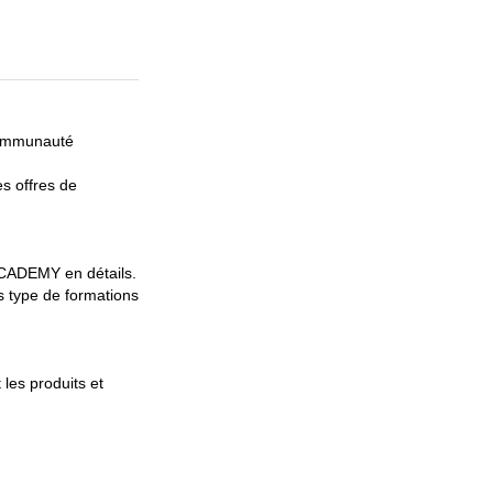
communauté
es offres de
CCADEMY en détails.
ts type de formations
les produits et