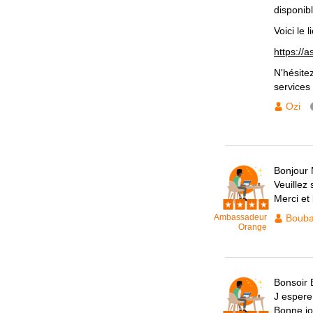
disponibl
Voici le 
https://
N'hésite
services
Ozi
Bonjour 
Veuillez 
Merci et
Ambassadeur
Bouba
Orange
Bonsoir 
J espere 
Bonne j