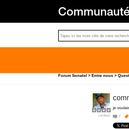
Communauté 
Forum Sonatel
Entre nous
Quest
comm
je voulai
Lecteur
7