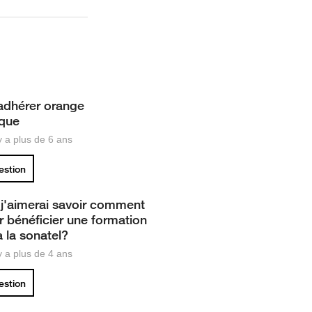
adhérer orange
que
 y a plus de 6 ans
uestion
 j'aimerai savoir comment
r bénéficier une formation
à la sonatel?
 y a plus de 4 ans
uestion