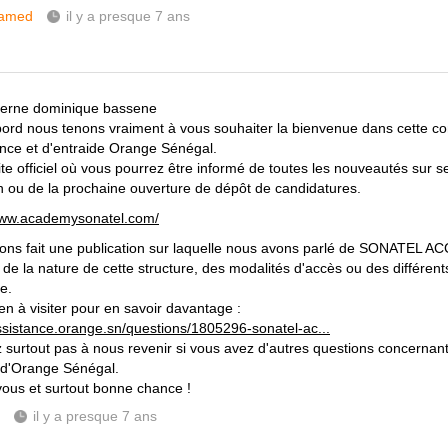
amed
il y a presque 7 ans
terne dominique bassene
bord nous tenons vraiment à vous souhaiter la bienvenue dans cette 
ance et d'entraide Orange Sénégal.
site officiel où vous pourrez être informé de toutes les nouveautés sur s
n ou de la prochaine ouverture de dépôt de candidatures.
www.academysonatel.com/
ons fait une publication sur laquelle nous avons parlé de SONATEL A
t de la nature de cette structure, des modalités d'accès ou des différen
e.
lien à visiter pour en savoir davantage :
assistance.orange.sn/questions/1805296-sonatel-ac...
z surtout pas à nous revenir si vous avez d'autres questions concernant 
 d'Orange Sénégal.
vous et surtout bonne chance !
il y a presque 7 ans