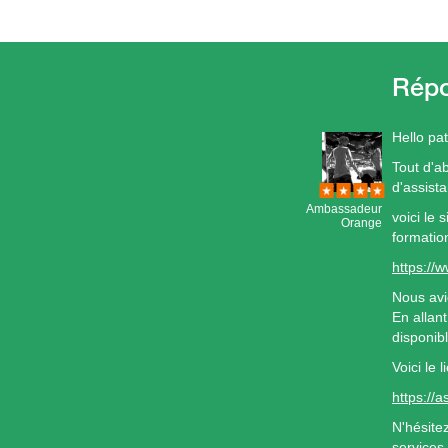
Hello pa
Tout d'a
d'assist
Ambassadeur
voici le 
Orange
formatio
https://
Nous avi
En allan
disponibl
Voici le 
https://
N'hésite
services