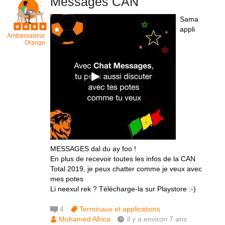
Messages CAN
Sama
appli
Ambassadeur
Orange
MESSAGES dal du ay foo !
En plus de recevoir toutes les infos de la CAN
Total 2019, je peux chatter comme je veux avec
mes potes
Li neexul rek ? Télécharge-la sur Playstore :-)
4
Terminaux et applications
Mohamed Africa
il y a environ 7 ans