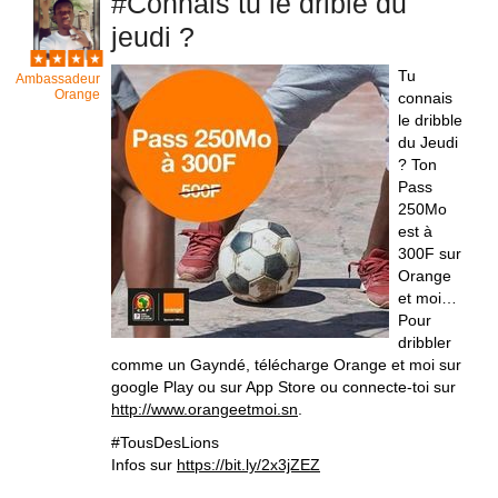
#Connais tu le drible du
jeudi ?
Tu
Ambassadeur
Orange
connais
le dribble
du Jeudi
? Ton
Pass
250Mo
est à
300F sur
Orange
et moi…
Pour
dribbler
comme un Gayndé, télécharge Orange et moi sur
google Play ou sur App Store ou connecte-toi sur
http://www.orangeetmoi.sn
.
#TousDesLions
Infos sur
https://bit.ly/2x3jZEZ