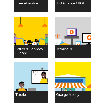
Internet mobile
Tv D’orange / VOD
Offres & Services
Terminaux
Orange
Tutoriel
Orange Money