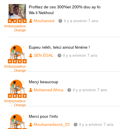
Profitez de ces 300%et 200% dou ay fo
Wa li Nekhoul
Mouhamed
il y a environ 7 ans
Ambassadeur
Orange
Eupeu nékh, tekci amoul fénéne !
SEN ÉGAL
il y a environ 7 ans
Ambassadeur
Orange
Merçi beaucoup
Mohamed Africa
il y a environ 7 ans
Ambassadeur
Orange
Merci pour l'info
Mouhamedsock_03
il y a environ 7 ans