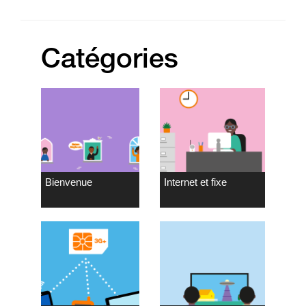
Catégories
Bienvenue
Internet et fixe