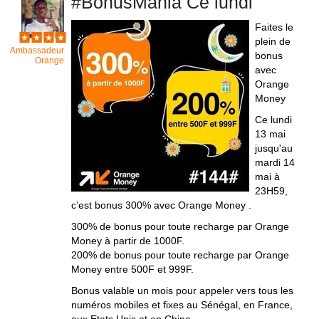
#BonusMania Ce lundi
Faites le
plein de
Ambassadeur
bonus
Orange
avec
Orange
Money
Ce lundi
13 mai
jusqu'au
mardi 14
mai à
23H59,
c’est bonus 300% avec Orange Money .
300% de bonus pour toute recharge par Orange
Money à partir de 1000F.
200% de bonus pour toute recharge par Orange
Money entre 500F et 999F.
Bonus valable un mois pour appeler vers tous les
numéros mobiles et fixes au Sénégal, en France,