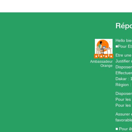
Hello bi
■Pour Et
Etre une
Justifie
Ambassadeur
Orange
Disposer 
Effectue
Dakar :
Région 
Disposer
Pour les
Pour les
Assurer 
favorabl
■ Pour ê