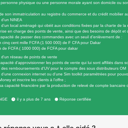
 personne physique ou une personne morale ayant son domicile ou son
r de son immatriculation au registre du commerce et du crédit mobilier a
 d’un NINEA
 d’un local aménagé qui obéit aux conditions fixées par la charte de 
rise en charge des points de vente, ainsi que des besoins de dépôt et de
 capacité de passer des commandes avec un seuil d’enlèvement de :
on cinq cent mille FCFA (1 500 000) de F CFA pour Dakar
on de FCFA ( 1000 000) de FCFA pour dakar
 d'un réseau de points de vente
capacité d’approvisionner les points de vente qui lui sont affiliés dans 
r des remboursements d'UV pour le compte des sous distributeurs OM
 d’une connexion internet ou d’une Sim toolkit paramétrées pour pouvo
ney et inscrire les clients à l’offre ;
 sa capacité financière par la production de relevé de compte bancaire d
NGE
il y a plus de 7 ans
Réponse certifiée
e réponse vous a-t-elle aidé ?