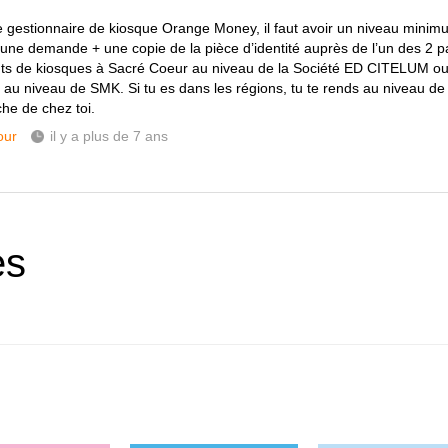
e gestionnaire de kiosque Orange Money, il faut avoir un niveau mini
une demande + une copie de la pièce d’identité auprès de l’un des 2 p
nts de kiosques à Sacré Coeur au niveau de la Société ED CITELUM ou
6 au niveau de SMK. Si tu es dans les régions, tu te rends au niveau de
che de chez toi.
our
il y a plus de 7 ans
es