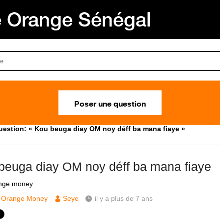
Orange Sénégal
Poser une question
uestion: « Kou beuga diay OM noy déff ba mana fiaye »
beuga diay OM noy déff ba mana fiaye
ange money
Orange Money
Seye
il y a plus de 7 ans