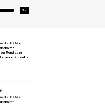
Non
mum du BFEM et
artenaires
 au Rond point
 l'agence Sonatel la
ge.
mum du BFEM et
artenaires