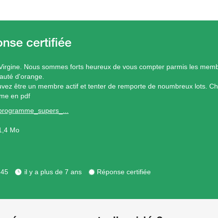
Virgine. Nous sommes forts heureux de vous compter parmis les memb
uté d'orange.
vez être un membre actif et tenter de remporte de noumbreux lots. Ch
me en pdf
programme_supers_...
1,4 Mo
345
il y a plus de 7 ans
Réponse certifiée