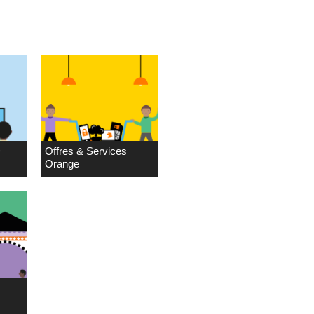
D
Offres & Services
Orange