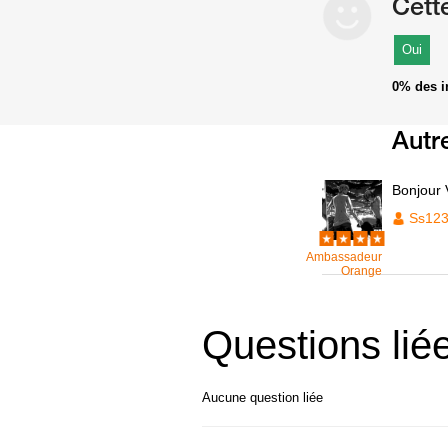
Cett
Oui
0%
des i
Autr
Bonjour 
Ss12
Ambassadeur
Orange
Questions lié
Aucune question liée