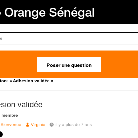
Orange Sénégal
Poser une question
ion: « Adhesion validée »
sion validée
u membre
Bienvenue
Virginie
il y a plus de 7 ans