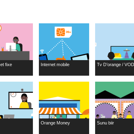
et fixe
Internet mobile
Tv D’orange / VO
Orange Money
Sunu biir