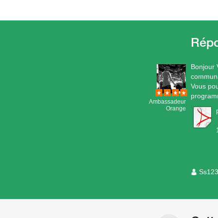
Bonjour 
communa
Vous pou
program
Ambassadeur
Orange
Ss12