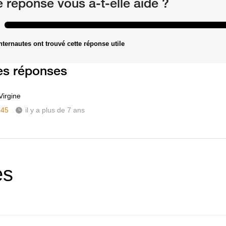
e réponse vous a-t-elle aidé ?
nternautes ont trouvé cette réponse utile
es réponses
Virgine
345
il y a plus de 7 ans
es