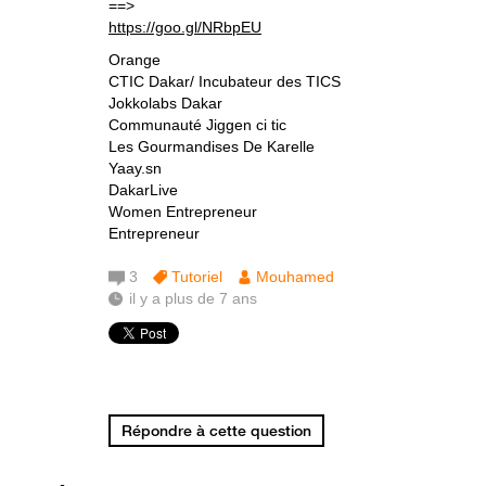
==>
https://goo.gl/NRbpEU
Orange
CTIC Dakar/ Incubateur des TICS
Jokkolabs Dakar
Communauté Jiggen ci tic
Les Gourmandises De Karelle
Yaay.sn
DakarLive
Women Entrepreneur
Entrepreneur
3
Tutoriel
Mouhamed
il y a plus de 7 ans
Répondre à cette question