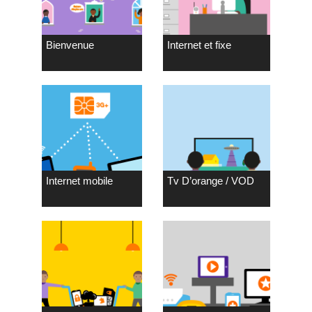
Bienvenue
Internet et fixe
Internet mobile
Tv D’orange / VOD