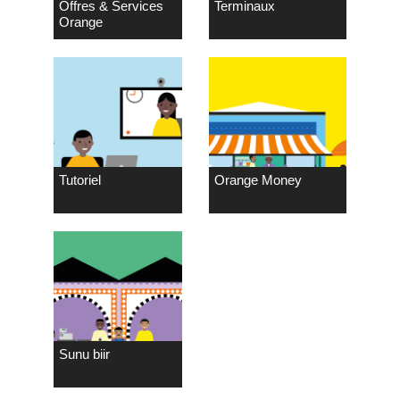
Offres & Services
Terminaux
Orange
Tutoriel
Orange Money
Sunu biir