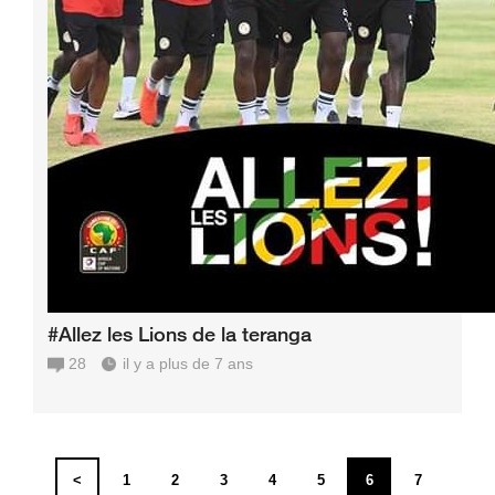
#Allez les Lions de la teranga
28
il y a plus de 7 ans
<
1
2
3
4
5
6
7