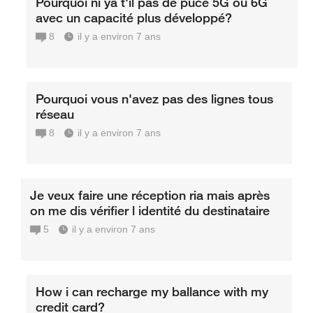
Pourquoi ni ya t'il pas de puce 5G ou 6G
avec un capacité plus développé?
8
il y a environ 7 ans
Pourquoi vous n'avez pas des lignes tous
réseau
8
il y a environ 7 ans
Je veux faire une réception ria mais après
on me dis vérifier l identité du destinataire
5
il y a environ 7 ans
How i can recharge my ballance with my
credit card?