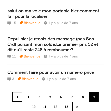
salut on ma vole mon portable hier comment
fair pour la localiser
15
Bienvenue
il y a plus de 7 ans
Depui hier je reçois des message (pas Sos
Crd) puisant mon solde.Le premier pris 52 et
dit qu'il reste 248 à rembourser?
11
Bienvenue
il y a plus de 7 ans
Comment faire pour avoir un numéro privé
3
Bienvenue
il y a plus de 7 ans
<
1
2
5
6
7
8
9
10
11
12
13
>